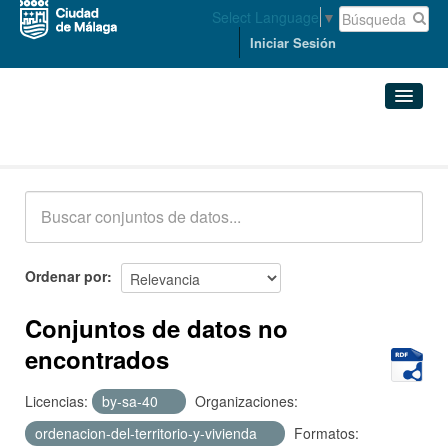
Select Language
▼
Iniciar Sesión
Conjuntos de datos
Conjuntos de datos
Organizaciones
Grupos
Ordenar por
Acerca de
Conjuntos de datos no
encontrados
Licencias:
by-sa-40
Organizaciones:
ordenacion-del-territorio-y-vivienda
Formatos: