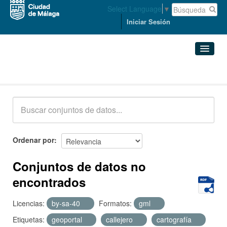
Select Language
▼
Iniciar Sesión
Conjuntos de datos
Conjuntos de datos
Organizaciones
Grupos
Ordenar por
Acerca de
Conjuntos de datos no
encontrados
Licencias:
by-sa-40
Formatos:
gml
Etiquetas:
geoportal
callejero
cartografía