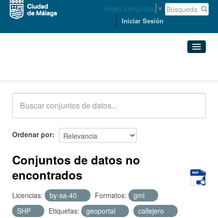
Select Language
▼
Iniciar Sesión
Conjuntos de datos
Conjuntos de datos
Organizaciones
Grupos
Ordenar por
Acerca de
Conjuntos de datos no
encontrados
Licencias:
by-sa-40
Formatos:
gml
SHP
Etiquetas:
geoportal
callejero