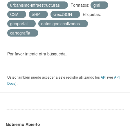
urbanismo-infraestructuras
Formatos:
gml
CSV
SHP
GeoJSON
Etiquetas:
geoportal
datos geolocalizados
cartografía
Por favor intente otra búsqueda.
Usted también puede acceder a este registro utilizando los
API
(ver
API
Docs
).
Gobierno Abierto