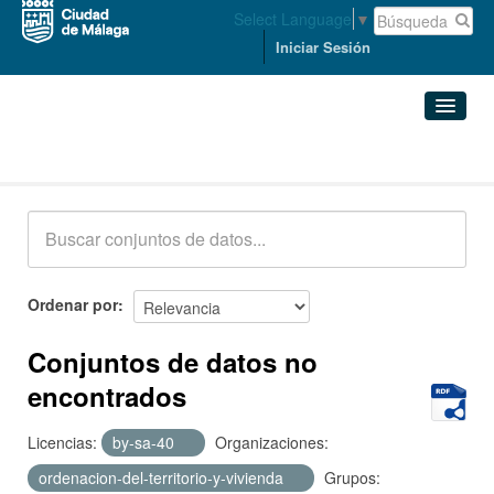
Select Language
▼
Iniciar Sesión
Conjuntos de datos
Conjuntos de datos
Organizaciones
Grupos
Ordenar por
Acerca de
Conjuntos de datos no
encontrados
Licencias:
by-sa-40
Organizaciones:
ordenacion-del-territorio-y-vivienda
Grupos: