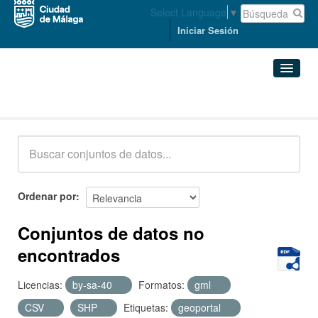
Select Language
▼
Iniciar Sesión
Conjuntos de datos
Conjuntos de datos
Organizaciones
Grupos
Ordenar por
Acerca de
Conjuntos de datos no
encontrados
Licencias:
by-sa-40
Formatos:
gml
CSV
SHP
Etiquetas:
geoportal