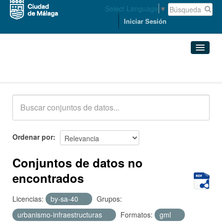
Select Language
▼
Iniciar Sesión
Conjuntos de datos
Conjuntos de datos
Organizaciones
Grupos
Ordenar por
Acerca de
Conjuntos de datos no
encontrados
Licencias:
by-sa-40
Grupos:
urbanismo-infraestructuras
Formatos:
gml