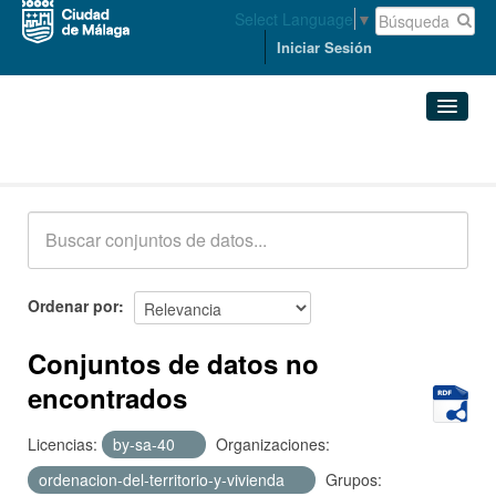
Select Language
▼
Iniciar Sesión
Conjuntos de datos
Conjuntos de datos
Organizaciones
Grupos
Ordenar por
Acerca de
Conjuntos de datos no
encontrados
Licencias:
by-sa-40
Organizaciones:
ordenacion-del-territorio-y-vivienda
Grupos: