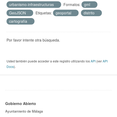
urbanismo-infraestructuras
Formatos:
gml
GeoJSON
Etiquetas:
geoportal
distrito
cartografía
Por favor intente otra búsqueda.
Usted también puede acceder a este registro utilizando los
API
(ver
API
Docs
).
Gobierno Abierto
Ayuntamiento de Málaga