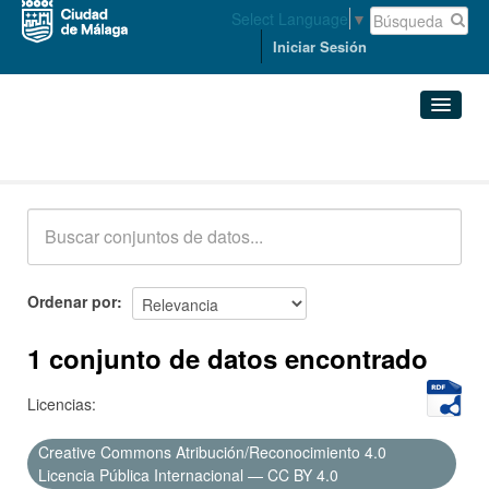
Select Language
▼
Iniciar Sesión
Conjuntos de datos
Conjuntos de datos
Organizaciones
Grupos
Ordenar por
Acerca de
1 conjunto de datos encontrado
Licencias:
Creative Commons Atribución/Reconocimiento 4.0
Licencia Pública Internacional — CC BY 4.0