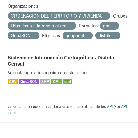
Organizaciones:
ORDENACIÓN DEL TERRITORIO Y VIVIENDA
Grupos:
Urbanismo e infraestructuras
Formatos:
gml
GeoJSON
Etiquetas:
geoportal
distrito
Sistema de Información Cartográfica - Distrito
Censal
Ver catálogo y descripción en este enlace
CSV
GeoJSON
SHP
KML
gml
Usted también puede acceder a este registro utilizando los
API
(ver
API
Docs
).