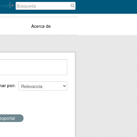
guage
▼
Acerca de
nar por
eoportal