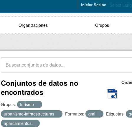
Iniciar Sesión
Select Lan
Organizaciones
Grupos
Conjuntos de datos no
Orde
encontrados
Grupos:
turismo
urbanismo-infraestructuras
Formatos:
gml
Etiquetas:
g
aparcamientos