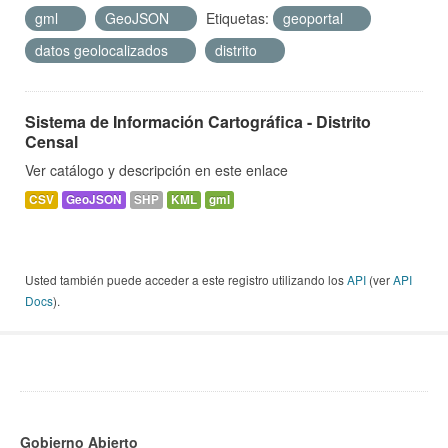
gml
GeoJSON
Etiquetas:
geoportal
datos geolocalizados
distrito
Sistema de Información Cartográfica - Distrito
Censal
Ver catálogo y descripción en este enlace
CSV
GeoJSON
SHP
KML
gml
Usted también puede acceder a este registro utilizando los
API
(ver
API
Docs
).
Gobierno Abierto