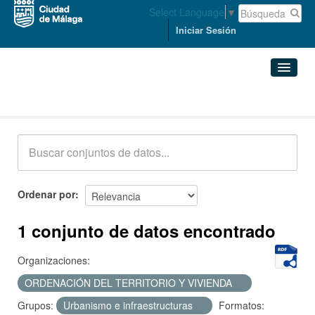
Select Language
▼
Iniciar Sesión
Conjuntos de datos
Conjuntos de datos
Organizaciones
Grupos
Ordenar por
Acerca de
1 conjunto de datos encontrado
Organizaciones:
ORDENACIÓN DEL TERRITORIO Y VIVIENDA
Grupos:
Urbanismo e infraestructuras
Formatos: