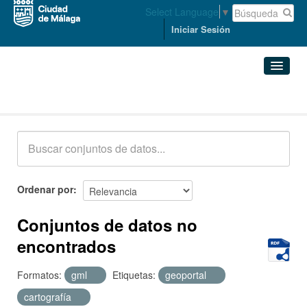
Select Language
▼
Iniciar Sesión
Conjuntos de datos
Conjuntos de datos
Organizaciones
Grupos
Ordenar por
Acerca de
Conjuntos de datos no
encontrados
Formatos:
gml
Etiquetas:
geoportal
cartografía