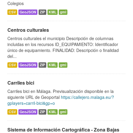
Colegios
CSV
GeoJSON
ZIP
KML
gml
Centros culturales
Centros culturales el municipio Descripción de columnas
incluidas en los recursos ID_EQUIPAMIENTO: Identificador
único de equipamiento. FINALIDAD: Descripción o finalidad
del...
CSV
GeoJSON
ZIP
KML
gml
Carriles bici
Carriles bici en Málaga. Previsualización disponible en la
siguiente URL de Geoportal
https://callejero.malaga.eu/?
gplayers=carril-bici&gp=o
CSV
GeoJSON
ZIP
KML
gml
Sistema de Información Cartográfica - Zona Bajas