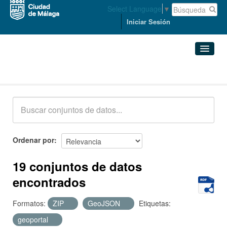
Select Language
▼
Iniciar Sesión
Conjuntos de datos
Conjuntos de datos
Organizaciones
Grupos
Ordenar por
Acerca de
19 conjuntos de datos
encontrados
Formatos:
ZIP
GeoJSON
Etiquetas:
geoportal