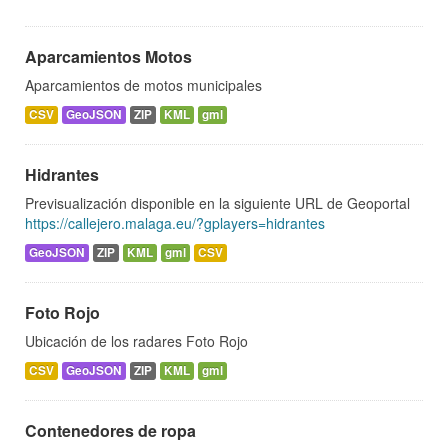
Aparcamientos Motos
Aparcamientos de motos municipales
CSV
GeoJSON
ZIP
KML
gml
Hidrantes
Previsualización disponible en la siguiente URL de Geoportal
https://callejero.malaga.eu/?gplayers=hidrantes
GeoJSON
ZIP
KML
gml
CSV
Foto Rojo
Ubicación de los radares Foto Rojo
CSV
GeoJSON
ZIP
KML
gml
Contenedores de ropa