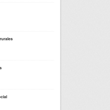
rurales
s
cial