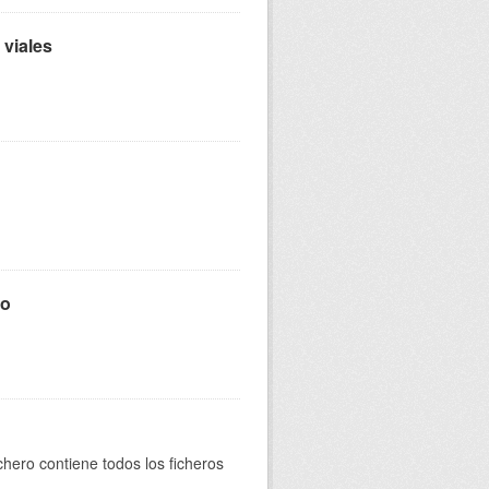
 viales
mo
ichero contiene todos los ficheros
.