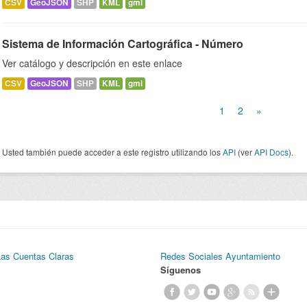
CSV
GeoJSON
SHP
KML
gml
Sistema de Información Cartográfica - Número
Ver catálogo y descripción en este enlace
CSV
GeoJSON
SHP
KML
gml
1
2
»
Usted también puede acceder a este registro utilizando los
API
(ver
API Docs
).
Las Cuentas Claras
Redes Sociales Ayuntamiento
Síguenos