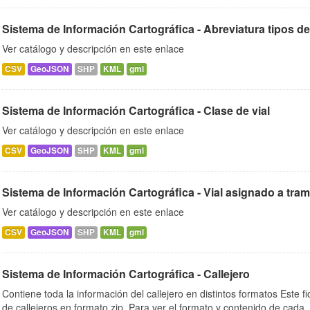
Sistema de Información Cartográfica - Abreviatura tipos de
Ver catálogo y descripción en este enlace
CSV
GeoJSON
SHP
KML
gml
Sistema de Información Cartográfica - Clase de vial
Ver catálogo y descripción en este enlace
CSV
GeoJSON
SHP
KML
gml
Sistema de Información Cartográfica - Vial asignado a tra
Ver catálogo y descripción en este enlace
CSV
GeoJSON
SHP
KML
gml
Sistema de Información Cartográfica - Callejero
Contiene toda la información del callejero en distintos formatos Este f
de callejeros en formato zip. Para ver el formato y contenido de cada..