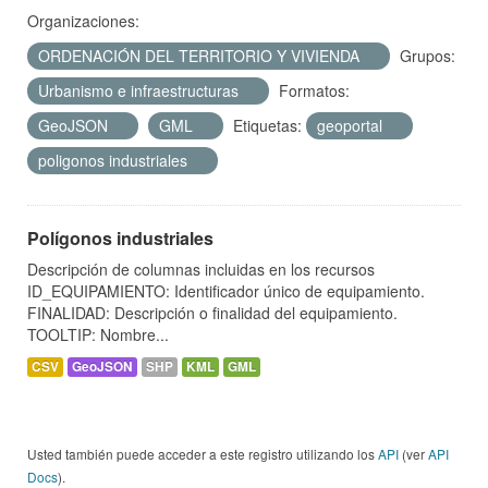
Organizaciones:
ORDENACIÓN DEL TERRITORIO Y VIVIENDA
Grupos:
Urbanismo e infraestructuras
Formatos:
GeoJSON
GML
Etiquetas:
geoportal
poligonos industriales
Polígonos industriales
Descripción de columnas incluidas en los recursos
ID_EQUIPAMIENTO: Identificador único de equipamiento.
FINALIDAD: Descripción o finalidad del equipamiento.
TOOLTIP: Nombre...
CSV
GeoJSON
SHP
KML
GML
Usted también puede acceder a este registro utilizando los
API
(ver
API
Docs
).