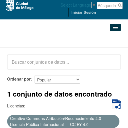
Select Language
▼
Iniciar Sesión
Conjuntos de datos
Conjuntos de datos
Organizaciones
Grupos
Ordenar por
Acerca de
1 conjunto de datos encontrado
Licencias:
Creative Commons Atribución/Reconocimiento 4.0
Licencia Pública Internacional — CC BY 4.0