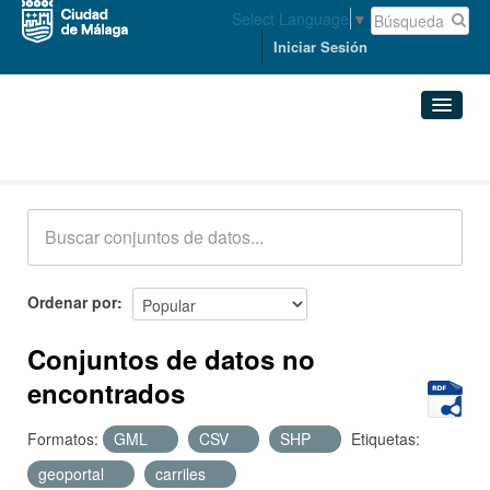
Select Language
▼
Iniciar Sesión
Conjuntos de datos
Conjuntos de datos
Organizaciones
Grupos
Ordenar por
Acerca de
Conjuntos de datos no
encontrados
Formatos:
GML
CSV
SHP
Etiquetas:
geoportal
carriles