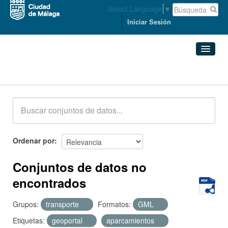
Select Language
▼
Iniciar Sesión
Conjuntos de datos
Conjuntos de datos
Organizaciones
Grupos
Ordenar por
Acerca de
Conjuntos de datos no
encontrados
Grupos:
transporte
Formatos:
GML
Etiquetas:
geoportal
aparcamientos