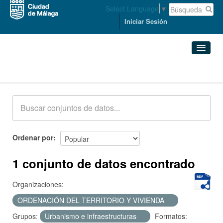
Select Language
▼
Iniciar Sesión
Conjuntos de datos
Conjuntos de datos
Organizaciones
Grupos
Ordenar por
Acerca de
1 conjunto de datos encontrado
Organizaciones:
ORDENACIÓN DEL TERRITORIO Y VIVIENDA
Grupos:
Urbanismo e infraestructuras
Formatos: