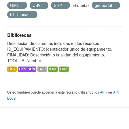
GML
CSV
SHP
Etiquetas:
geoportal
bibliotecas
Bibliotecas
Descripción de columnas incluidas en los recursos
ID_EQUIPAMIENTO: Identificador único de equipamiento.
FINALIDAD: Descripción o finalidad del equipamiento.
TOOLTIP: Nombre...
CSV
GeoJSON
SHP
KML
GML
Usted también puede acceder a este registro utilizando los
API
(ver
API
Docs
).