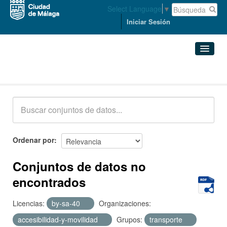
Select Language
▼
Iniciar Sesión
Conjuntos de datos
Conjuntos de datos
Organizaciones
Grupos
Ordenar por
Acerca de
Conjuntos de datos no
encontrados
Licencias:
by-sa-40
Organizaciones:
accesibilidad-y-movilidad
Grupos:
transporte