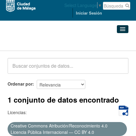
Select Language
▼
Iniciar Sesión
Conjuntos de datos
Conjuntos de datos
Organizaciones
Grupos
Ordenar por
Acerca de
1 conjunto de datos encontrado
Licencias:
Creative Commons Atribución/Reconocimiento 4.0
Licencia Pública Internacional — CC BY 4.0