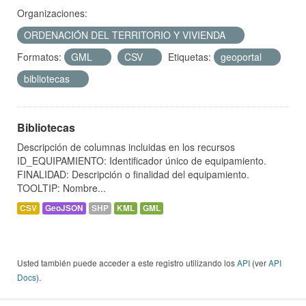
Organizaciones:
ORDENACIÓN DEL TERRITORIO Y VIVIENDA
Formatos:
GML
CSV
Etiquetas:
geoportal
bibliotecas
Bibliotecas
Descripción de columnas incluidas en los recursos
ID_EQUIPAMIENTO: Identificador único de equipamiento.
FINALIDAD: Descripción o finalidad del equipamiento.
TOOLTIP: Nombre...
CSV
GeoJSON
SHP
KML
GML
Usted también puede acceder a este registro utilizando los
API
(ver
API
Docs
).