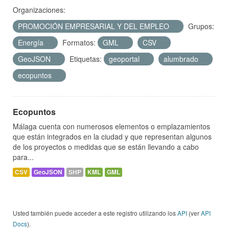
Organizaciones:
PROMOCIÓN EMPRESARIAL Y DEL EMPLEO
Grupos:
Energía
Formatos:
GML
CSV
GeoJSON
Etiquetas:
geoportal
alumbrado
ecopuntos
Ecopuntos
Málaga cuenta con numerosos elementos o emplazamientos
que están integrados en la ciudad y que representan algunos
de los proyectos o medidas que se están llevando a cabo
para...
CSV
GeoJSON
SHP
KML
GML
Usted también puede acceder a este registro utilizando los
API
(ver
API
Docs
).