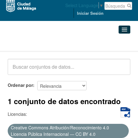
Select Language
▼
Iniciar Sesión
Conjuntos de datos
Conjuntos de datos
Organizaciones
Grupos
Ordenar por
Acerca de
1 conjunto de datos encontrado
Licencias:
Creative Commons Atribución/Reconocimiento 4.0
Licencia Pública Internacional — CC BY 4.0