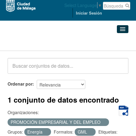
Select Language
▼
Iniciar Sesión
Conjuntos de datos
Conjuntos de datos
Organizaciones
Grupos
Ordenar por
Acerca de
1 conjunto de datos encontrado
Organizaciones:
PROMOCIÓN EMPRESARIAL Y DEL EMPLEO
Grupos:
Energía
Formatos:
GML
Etiquetas: