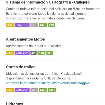
Sistema de Información Cartográfica - Callejero
Contiene toda la información del callejero en distintos formatos
Este fichero contiene todos los ficheros de callejeros en
formato zip. Para ver el formato y contenido de cada...
CSV
GeoJSON
SHP
KML
gml
Aparcamientos Motos
Aparcamientos de motos municipales
CSV
GeoJSON
ZIP
KML
gml
Cortes de tráfico
Ubicaciones de los cortes de tráfico. Previsualización
disponible en la siguiente URL de Geoportal
https://callejero.malaga.eu/?gplayers=corte-trafico&gp=o
CSV
GeoJSON
SHP
KML
GML
Hidrantes