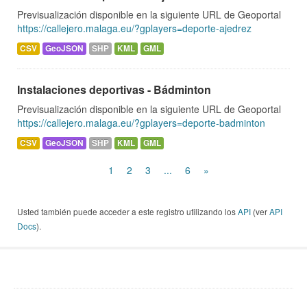
Previsualización disponible en la siguiente URL de Geoportal
https://callejero.malaga.eu/?gplayers=deporte-ajedrez
CSV
GeoJSON
SHP
KML
GML
Instalaciones deportivas - Bádminton
Previsualización disponible en la siguiente URL de Geoportal
https://callejero.malaga.eu/?gplayers=deporte-badminton
CSV
GeoJSON
SHP
KML
GML
1
2
3
...
6
»
Usted también puede acceder a este registro utilizando los
API
(ver
API
Docs
).