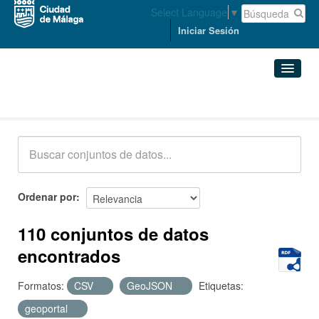
Select Language
▼
Iniciar Sesión
Conjuntos de datos
Conjuntos de datos
Organizaciones
Grupos
Ordenar por
Acerca de
110 conjuntos de datos
encontrados
Formatos:
CSV
GeoJSON
Etiquetas:
geoportal