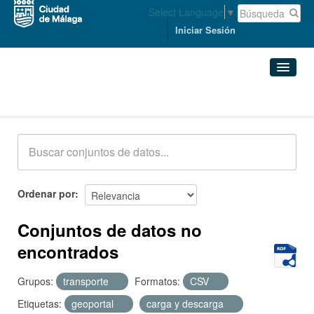
Select Language
▼
Iniciar Sesión
Conjuntos de datos
Conjuntos de datos
Organizaciones
Grupos
Ordenar por
Acerca de
Conjuntos de datos no
encontrados
Grupos:
transporte
Formatos:
CSV
Etiquetas:
geoportal
carga y descarga