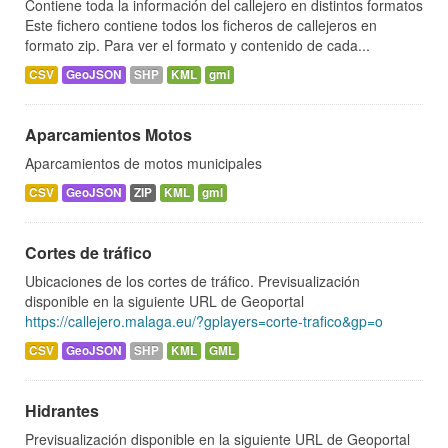
Contiene toda la información del callejero en distintos formatos
Este fichero contiene todos los ficheros de callejeros en
formato zip. Para ver el formato y contenido de cada...
CSV
GeoJSON
SHP
KML
gml
Aparcamientos Motos
Aparcamientos de motos municipales
CSV
GeoJSON
ZIP
KML
gml
Cortes de tráfico
Ubicaciones de los cortes de tráfico. Previsualización
disponible en la siguiente URL de Geoportal
https://callejero.malaga.eu/?gplayers=corte-trafico&gp=o
CSV
GeoJSON
SHP
KML
GML
Hidrantes
Previsualización disponible en la siguiente URL de Geoportal