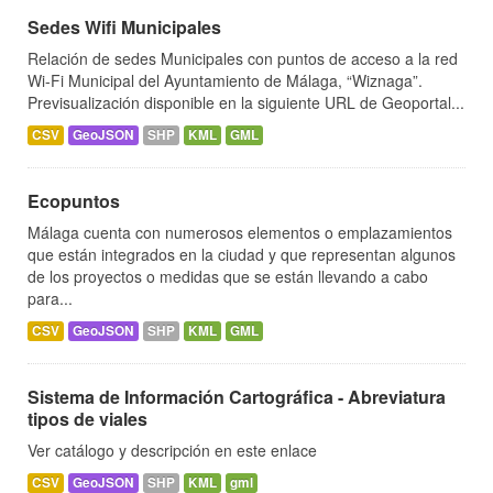
Sedes Wifi Municipales
Relación de sedes Municipales con puntos de acceso a la red
Wi-Fi Municipal del Ayuntamiento de Málaga, “Wiznaga”.
Previsualización disponible en la siguiente URL de Geoportal...
CSV
GeoJSON
SHP
KML
GML
Ecopuntos
Málaga cuenta con numerosos elementos o emplazamientos
que están integrados en la ciudad y que representan algunos
de los proyectos o medidas que se están llevando a cabo
para...
CSV
GeoJSON
SHP
KML
GML
Sistema de Información Cartográfica - Abreviatura
tipos de viales
Ver catálogo y descripción en este enlace
CSV
GeoJSON
SHP
KML
gml