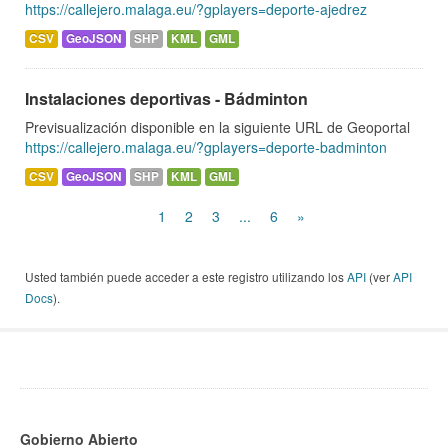
https://callejero.malaga.eu/?gplayers=deporte-ajedrez
CSV
GeoJSON
SHP
KML
GML
Instalaciones deportivas - Bádminton
Previsualización disponible en la siguiente URL de Geoportal
https://callejero.malaga.eu/?gplayers=deporte-badminton
CSV
GeoJSON
SHP
KML
GML
1
2
3
...
6
»
Usted también puede acceder a este registro utilizando los
API
(ver
API
Docs
).
Gobierno Abierto