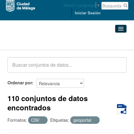
Select Language
▼
Iniciar Sesión
Conjuntos de datos
Conjuntos de datos
Organizaciones
Grupos
Ordenar por
Acerca de
110 conjuntos de datos
encontrados
Formatos:
CSV
Etiquetas:
geoportal