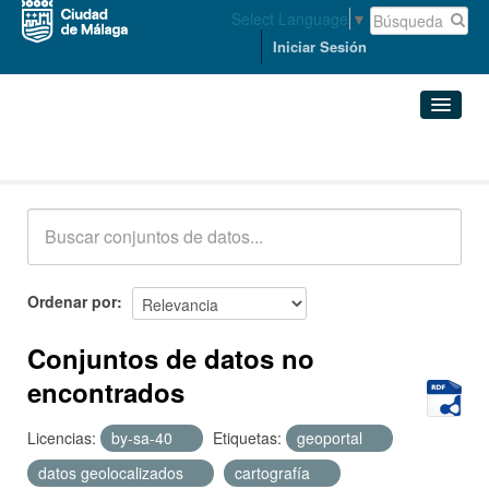
Select Language
▼
Iniciar Sesión
Conjuntos de datos
Conjuntos de datos
Organizaciones
Grupos
Ordenar por
Acerca de
Conjuntos de datos no
encontrados
Licencias:
by-sa-40
Etiquetas:
geoportal
datos geolocalizados
cartografía