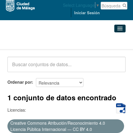
Select Language
▼
Iniciar Sesión
Conjuntos de datos
Conjuntos de datos
Organizaciones
Grupos
Ordenar por
Acerca de
1 conjunto de datos encontrado
Licencias:
Creative Commons Atribución/Reconocimiento 4.0
Licencia Pública Internacional — CC BY 4.0