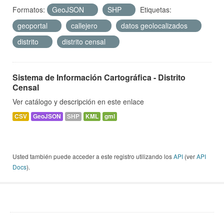
Formatos:
GeoJSON
SHP
Etiquetas:
geoportal
callejero
datos geolocalizados
distrito
distrito censal
Sistema de Información Cartográfica - Distrito
Censal
Ver catálogo y descripción en este enlace
CSV
GeoJSON
SHP
KML
gml
Usted también puede acceder a este registro utilizando los
API
(ver
API
Docs
).