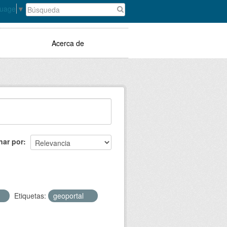
guage
▼
Acerca de
nar por
Etiquetas:
geoportal