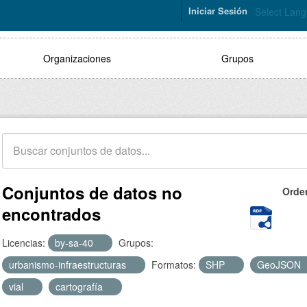
Iniciar Sesión
Select Lan
Organizaciones
Grupos
Conjuntos de datos no
Orde
encontrados
Licencias:
by-sa-40
Grupos:
urbanismo-infraestructuras
Formatos:
SHP
GeoJSON
vial
cartografía