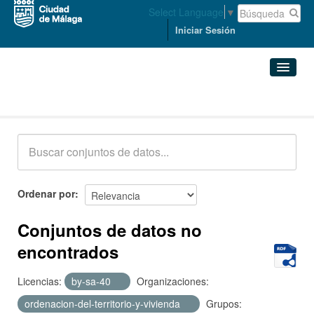
Select Language
▼
Iniciar Sesión
Conjuntos de datos
Conjuntos de datos
Organizaciones
Grupos
Ordenar por
Acerca de
Conjuntos de datos no
encontrados
Licencias:
by-sa-40
Organizaciones:
ordenacion-del-territorio-y-vivienda
Grupos: