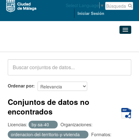
Select Language
▼
Iniciar Sesión
Conjuntos de datos
Conjuntos de datos
Organizaciones
Grupos
Ordenar por
Acerca de
Conjuntos de datos no
encontrados
Licencias:
by-sa-40
Organizaciones:
ordenacion-del-territorio-y-vivienda
Formatos: