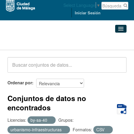
Select Language
▼
Iniciar Sesión
Conjuntos de datos
Conjuntos de datos
Organizaciones
Grupos
Ordenar por
Acerca de
Conjuntos de datos no
encontrados
Licencias:
by-sa-40
Grupos:
urbanismo-infraestructuras
Formatos:
CSV