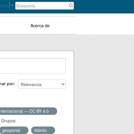
guage
▼
Acerca de
nar por
Internacional — CC BY 4.0
Grupos:
geoportal
distrito