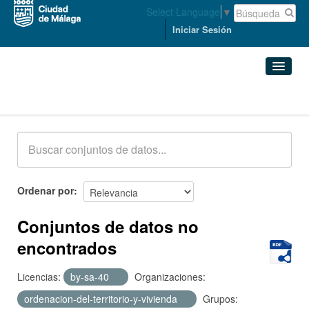
Select Language
▼
Iniciar Sesión
Conjuntos de datos
Conjuntos de datos
Organizaciones
Grupos
Ordenar por
Acerca de
Conjuntos de datos no
encontrados
Licencias:
by-sa-40
Organizaciones:
ordenacion-del-territorio-y-vivienda
Grupos: