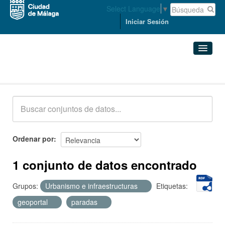
Select Language
▼
Iniciar Sesión
Conjuntos de datos
Conjuntos de datos
Organizaciones
Grupos
Ordenar por
Acerca de
1 conjunto de datos encontrado
Grupos:
Urbanismo e infraestructuras
Etiquetas:
geoportal
paradas