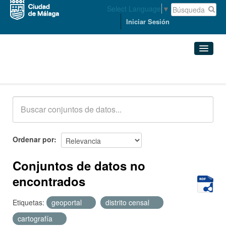
Select Language
▼
Iniciar Sesión
Conjuntos de datos
Conjuntos de datos
Organizaciones
Grupos
Ordenar por
Acerca de
Conjuntos de datos no
encontrados
Etiquetas:
geoportal
distrito censal
cartografía