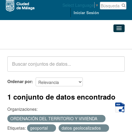
Select Language
▼
Iniciar Sesión
Conjuntos de datos
Conjuntos de datos
Organizaciones
Grupos
Ordenar por
Acerca de
1 conjunto de datos encontrado
Organizaciones:
ORDENACIÓN DEL TERRITORIO Y VIVIENDA
Etiquetas:
geoportal
datos geolocalizados