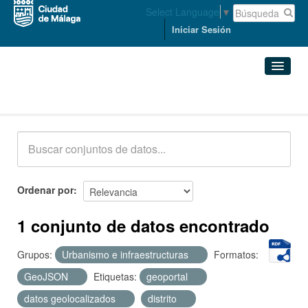
Select Language
▼
Iniciar Sesión
Conjuntos de datos
Conjuntos de datos
Organizaciones
Grupos
Ordenar por
Acerca de
1 conjunto de datos encontrado
Grupos:
Urbanismo e infraestructuras
Formatos:
GeoJSON
Etiquetas:
geoportal
datos geolocalizados
distrito