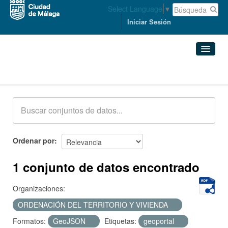
Select Language
▼
Iniciar Sesión
Conjuntos de datos
Conjuntos de datos
Organizaciones
Grupos
Ordenar por
Acerca de
1 conjunto de datos encontrado
Organizaciones:
ORDENACIÓN DEL TERRITORIO Y VIVIENDA
Formatos:
GeoJSON
Etiquetas:
geoportal