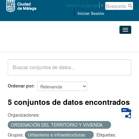
Select Language
▼
Iniciar Sesión
Conjuntos de datos
Conjuntos de datos
Organizaciones
Grupos
Ordenar por
Acerca de
5 conjuntos de datos encontrados
Organizaciones:
ORDENACIÓN DEL TERRITORIO Y VIVIENDA
Grupos:
Urbanismo e infraestructuras
Etiquetas: