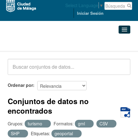
Select Language
▼
Iniciar Sesión
Conjuntos de datos
Conjuntos de datos
Organizaciones
Grupos
Ordenar por
Acerca de
Conjuntos de datos no
encontrados
Grupos:
turismo
Formatos:
gml
CSV
SHP
Etiquetas:
geoportal