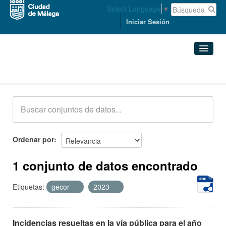
Select Language
▼
Iniciar Sesión
Conjuntos de datos
Conjuntos de datos
Organizaciones
Grupos
Ordenar por
Acerca de
1 conjunto de datos encontrado
Etiquetas:
gecor
2023
Incidencias resueltas en la vía pública para el año