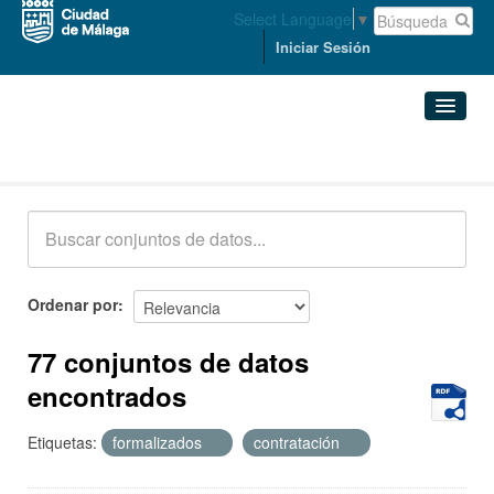
Select Language
▼
Iniciar Sesión
Conjuntos de datos
Conjuntos de datos
Organizaciones
Grupos
Ordenar por
Acerca de
77 conjuntos de datos
encontrados
Etiquetas:
formalizados
contratación