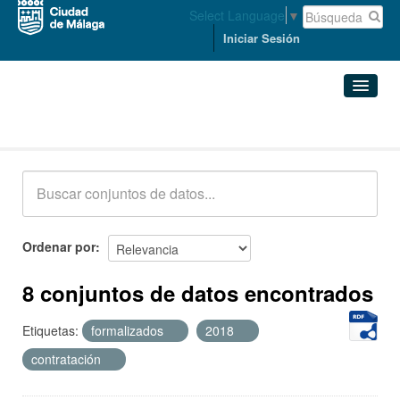
Select Language
▼
Iniciar Sesión
Conjuntos de datos
Conjuntos de datos
Organizaciones
Grupos
Ordenar por
Acerca de
8 conjuntos de datos encontrados
Etiquetas:
formalizados
2018
contratación