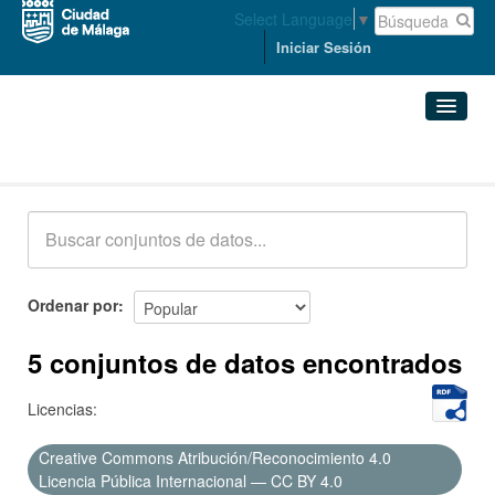
Select Language
▼
Iniciar Sesión
Conjuntos de datos
Conjuntos de datos
Organizaciones
Grupos
Ordenar por
Acerca de
5 conjuntos de datos encontrados
Licencias:
Creative Commons Atribución/Reconocimiento 4.0
Licencia Pública Internacional — CC BY 4.0