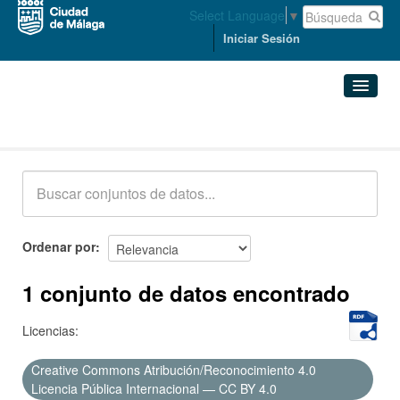
Select Language
▼
Iniciar Sesión
Conjuntos de datos
Conjuntos de datos
Organizaciones
Grupos
Ordenar por
Acerca de
1 conjunto de datos encontrado
Licencias:
Creative Commons Atribución/Reconocimiento 4.0
Licencia Pública Internacional — CC BY 4.0