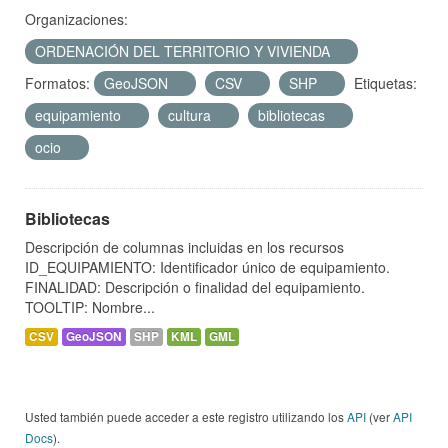
Organizaciones:
ORDENACIÓN DEL TERRITORIO Y VIVIENDA
Formatos:
GeoJSON
CSV
SHP
Etiquetas:
equipamiento
cultura
bibliotecas
ocio
Bibliotecas
Descripción de columnas incluidas en los recursos
ID_EQUIPAMIENTO: Identificador único de equipamiento.
FINALIDAD: Descripción o finalidad del equipamiento.
TOOLTIP: Nombre...
CSV
GeoJSON
SHP
KML
GML
Usted también puede acceder a este registro utilizando los
API
(ver
API
Docs
).