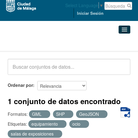
Select Language
▼
Iniciar Sesión
Conjuntos de datos
Conjuntos de datos
Organizaciones
Grupos
Ordenar por
Acerca de
1 conjunto de datos encontrado
Formatos:
GML
SHP
GeoJSON
Etiquetas:
equipamiento
ocio
salas de exposiciones