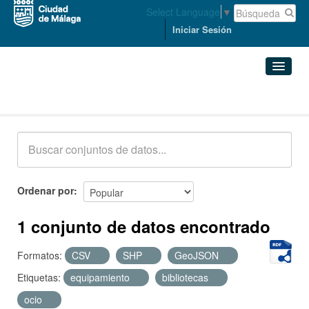
Select Language
▼
Iniciar Sesión
Conjuntos de datos
Conjuntos de datos
Organizaciones
Grupos
Ordenar por
Acerca de
1 conjunto de datos encontrado
Formatos:
CSV
SHP
GeoJSON
Etiquetas:
equipamiento
bibliotecas
ocio