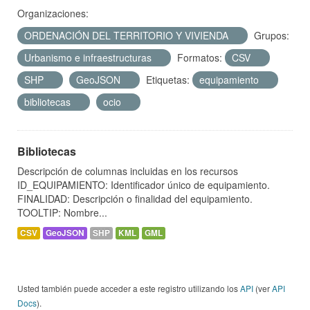
Organizaciones:
ORDENACIÓN DEL TERRITORIO Y VIVIENDA
Grupos:
Urbanismo e infraestructuras
Formatos:
CSV
SHP
GeoJSON
Etiquetas:
equipamiento
bibliotecas
ocio
Bibliotecas
Descripción de columnas incluidas en los recursos
ID_EQUIPAMIENTO: Identificador único de equipamiento.
FINALIDAD: Descripción o finalidad del equipamiento.
TOOLTIP: Nombre...
CSV
GeoJSON
SHP
KML
GML
Usted también puede acceder a este registro utilizando los
API
(ver
API
Docs
).