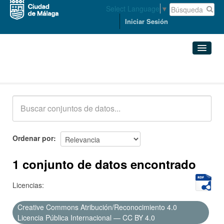
Select Language
▼
Iniciar Sesión
Conjuntos de datos
Conjuntos de datos
Organizaciones
Grupos
Ordenar por
Acerca de
1 conjunto de datos encontrado
Licencias:
Creative Commons Atribución/Reconocimiento 4.0
Licencia Pública Internacional — CC BY 4.0