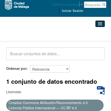
Select Language
▼
Iniciar Sesión
Conjuntos de datos
Conjuntos de datos
Organizaciones
Grupos
Ordenar por
Acerca de
1 conjunto de datos encontrado
Licencias:
Creative Commons Atribución/Reconocimiento 4.0
Licencia Pública Internacional — CC BY 4.0