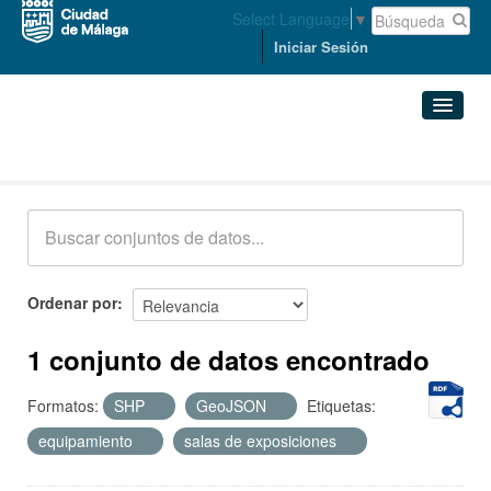
Select Language
▼
Iniciar Sesión
Conjuntos de datos
Conjuntos de datos
Organizaciones
Grupos
Ordenar por
Acerca de
1 conjunto de datos encontrado
Formatos:
SHP
GeoJSON
Etiquetas:
equipamiento
salas de exposiciones