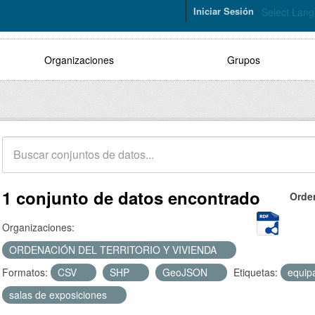
Iniciar Sesión
Select Lan
Organizaciones
Grupos
1 conjunto de datos encontrado
Orde
Organizaciones:
ORDENACIÓN DEL TERRITORIO Y VIVIENDA
Formatos:
CSV
SHP
GeoJSON
Etiquetas:
equip
salas de exposiciones