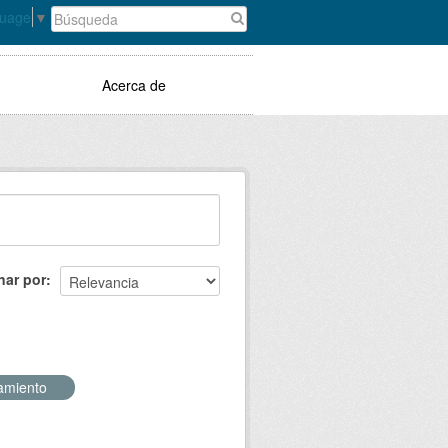
guage
▼
Acerca de
nar por
amiento